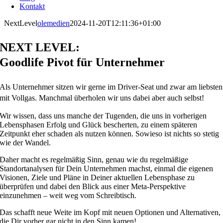
Kontakt
NextLevel
olemedien
2024-11-20T12:11:36+01:00
NEXT LEVEL:
Goodlife Pivot für Unternehmer
Als Unternehmer sitzen wir gerne im
Driver-Seat
und zwar am liebsten
mit Vollgas. Manchmal
überholen wir uns dabei aber auch selbst!
Wir wissen, dass uns manche der Tugenden, die uns in vorherigen
Lebensphasen Erfolg und Glück bescherten, zu einem späteren
Zeitpunkt eher schaden als nutzen können. Sowieso ist nichts so stetig
wie der Wandel.
Daher macht es regelmäßig Sinn, genau wie du regelmäßige
Standortanalysen für Dein Unternehmen machst, einmal die eigenen
Visionen, Ziele und Pläne in Deiner aktuellen Lebensphase zu
überprüfen und dabei den Blick aus einer Meta-Perspektive
einzunehmen – weit weg vom Schreibtisch.
Das schafft neue Weite im Kopf mit neuen Optionen und Alternativen,
die Dir vorher gar nicht in den Sinn kamen!